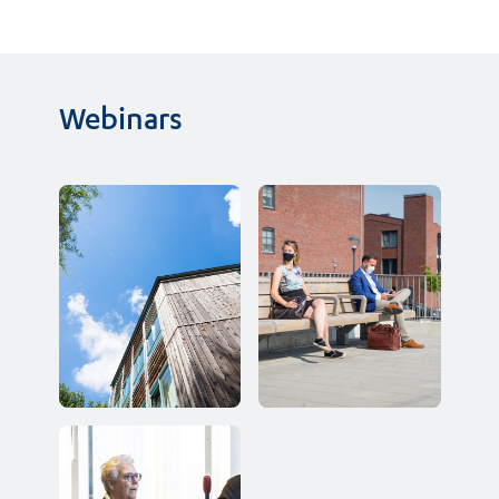
Webinars
Webinar 
Webinar citizen 
Samen 
science: de 
Luchtkwaliteit 
coronacrisis als 