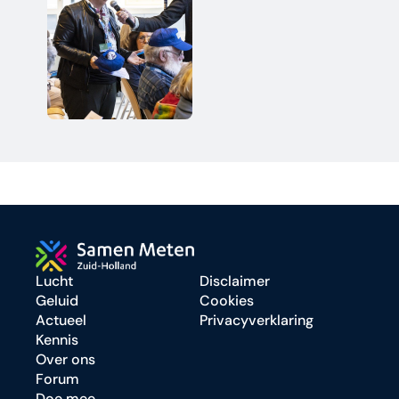
Meten in Zuid-
referentiemoment
Holland: 
Houtrook 
onder de loep
Webinar 
citizen 
science in 
Zuid-Holland: 
In gesprek 
met politiek + 
overheid
Lucht
Disclaimer
Geluid
Cookies
Actueel
Privacyverklaring
Kennis
Over ons
Forum
Doe mee