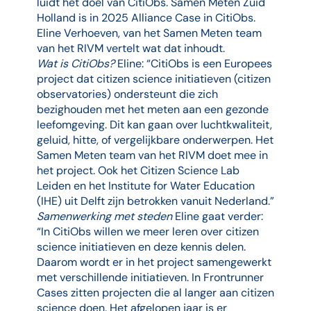
luidt het doel van CitiObs. Samen Meten Zuid
Holland is in 2025 Alliance Case in CitiObs.
Eline Verhoeven, van het Samen Meten team
van het RIVM vertelt wat dat inhoudt.
Wat is CitiObs?
Eline: “CitiObs is een Europees
project dat citizen science initiatieven (citizen
observatories) ondersteunt die zich
bezighouden met het meten aan een gezonde
leefomgeving. Dit kan gaan over luchtkwaliteit,
geluid, hitte, of vergelijkbare onderwerpen. Het
Samen Meten team van het RIVM doet mee in
het project. Ook het Citizen Science Lab
Leiden en het Institute for Water Education
(IHE) uit Delft zijn betrokken vanuit Nederland.”
Samenwerking met steden
Eline gaat verder:
“In CitiObs willen we meer leren over citizen
science initiatieven en deze kennis delen.
Daarom wordt er in het project samengewerkt
met verschillende initiatieven. In Frontrunner
Cases zitten projecten die al langer aan citizen
science doen. Het afgelopen jaar is er